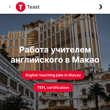
Teast
Работа учителем
английского в Макао
English teaching jobs in
Macau
TEFL certification